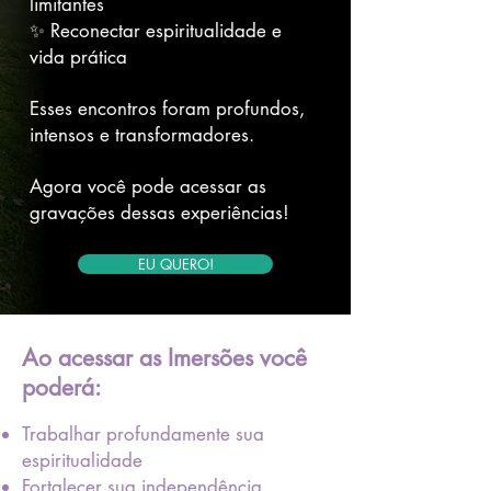
limitantes
✨ Reconectar espiritualidade e
vida prática
Esses encontros foram profundos,
intensos e transformadores.
Agora você pode acessar as
gravações dessas experiências!
EU QUERO!
Ao acessar as Imersões você
poderá:
Trabalhar profundamente sua
espiritualidade
Fortalecer sua independência