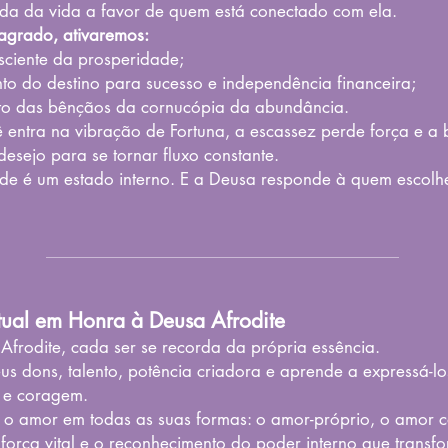
oda da vida a favor de quem está conectado com ela.
sagrado, ativaremos:
sciente da prosperidade;
to do destino para sucesso e independência financeira;
o das bênçãos da cornucópia da abundância.
entra na vibração de Fortuna, a escassez perde força e a 
desejo para se tornar fluxo constante.
de é um estado interno. E a Deusa responde à quem escolh
tual em Honra à Deusa Afrodite
Afrodite, cada ser se recorda da própria essência.
us dons, talento, potência criadora e aprende a expressá-l
 e coragem.
e o amor em todas as suas formas: o amor-próprio, o amor c
força vital e o reconhecimento do poder interno que transf