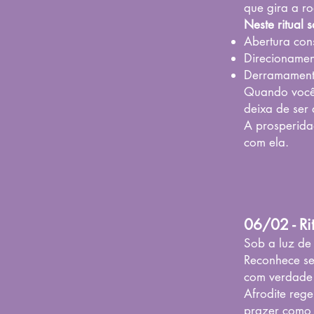
que gira a r
Neste ritual 
Abertura con
Direcionamen
Derramament
Quando você 
deixa de ser 
A prosperida
com ela.
06/02 - Ri
Sob a luz de 
Reconhece se
com verdade
Afrodite reg
prazer como 