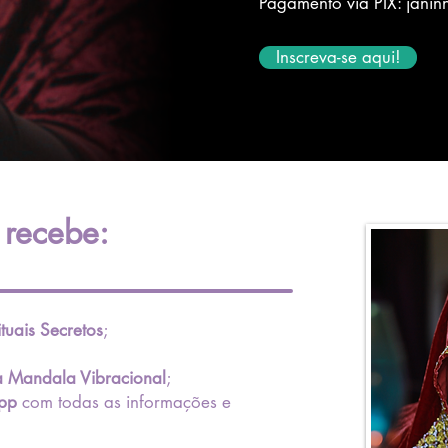
Pagamento via PIX:
janin
Inscreva-se aqui!
 recebe:
ituais Secretos
;
la Mandala Vibracional
;
pp
com todas as informações e