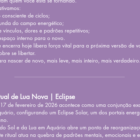
ntam quem você está se tornando.
 ativamos:
consciente de ciclos;
unda do campo energético;
 vínculos, dores e padrões repetitivos;
espaço interno para o novo.
 encerra hoje libera força vital para a próxima versão de v
sobre se libertar.
ra nascer de novo, mais leve, mais inteiro, mais verdadeiro.
tual de Lua Nova | Eclipse
 17 de fevereiro de 2026 acontece como uma conjunção exa
uário, configurando um Eclipse Solar, um dos portais energ
ano.
do Sol e da Lua em Aquário abre um ponto de reorganiza
te ritual atua na quebra de padrões mentais, emocionais e e