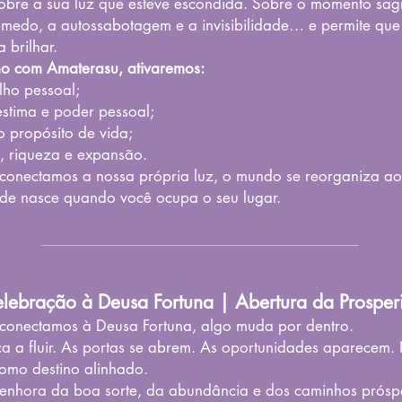
é sobre a sua luz que esteve escondida. Sobre o momento s
 medo, a autossabotagem e a invisibilidade… e permite que
a brilhar.
ho com Amaterasu, ativaremos:
lho pessoal;
estima e poder pessoal;
o propósito de vida;
, riqueza e expansão.
onectamos a nossa própria luz, o mundo se reorganiza ao
de nasce quando você ocupa o seu lugar.​
lebração à Deusa Fortuna | Abertura da Prospe
onectamos à Deusa Fortuna, algo muda por dentro.
a a fluir. As portas se abrem. As oportunidades aparecem
omo destino alinhado.
Senhora da boa sorte, da abundância e dos caminhos prósp