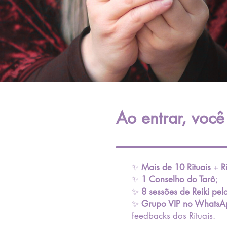
Ao entrar, você
✨
Mais de 10 Rituais
+
R
✨
1 Conselho do Tarô
;
✨
8 sessões de Reiki pe
✨
Grupo VIP no WhatsA
feedbacks dos Rituais
.