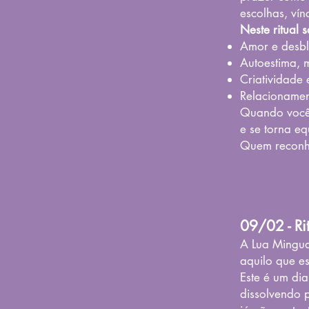
escolhas, vín
Neste ritual 
Amor e desbl
Autoestima, 
Criatividade 
Relacionamen
​Quando você
e se torna equ
Quem reconhe
09/02 - Ri
A Lua Mingua
aquilo que e
Este é um dia
dissolvendo 