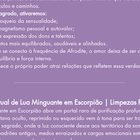
culos e caminhos.
sagrado, ativaremos:
oqueio da sensualidade;
magnetismo pessoal e autovalor;
e expressão dos dons e talentos;
tos mais equilibrados, saudáveis e alinhados.
 se conecta à frequência de Afrodite, o amor deixa de ser
ilíbrio e força interna.
ce o próprio poder atrai relações que refletem essa verda
tual de Lua Minguante em Escorpião | Limpezas 
nte em Escorpião abre um portal raro de purificação profu
stava oculto, reprimido ou esquecido vem à tona para ser t
 sagrado, onde a luz consciente desce aos territórios da so
padrões antigos, medos enraizados e cargas emocionais e