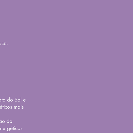
ocê.
​
ta do Sol e
éticos mais
ção da
nergéticos