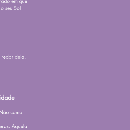
agrado em que
 o seu Sol
 redor dela.
ridade
. Não como
eros. Aquela