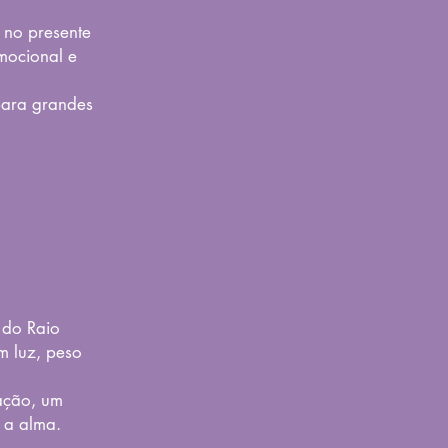
 no presente
mocional e
 para grandes
 do Raio
m luz, peso
ação, um
 a alma.