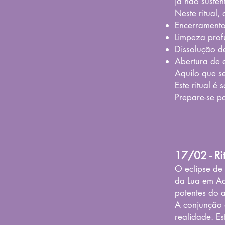
já não suste
Neste ritual,
Encerramento 
Limpeza prof
Dissolução de
Abertura de 
Aquilo que se
Este ritual é 
Prepare-se pa
17/02 - Ri
O eclipse de
da Lua em Aq
potentes do 
A conjunção 
realidade. Es