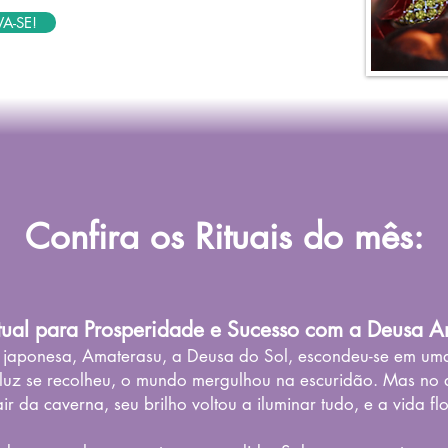
A-SE!
Confira os Rituais do mês:
tual para Prosperidade e Sucesso com a Deusa A
a japonesa, Amaterasu, a Deusa do Sol, escondeu-se em um
uz se recolheu, o mundo mergulhou na escuridão. Mas no 
air da caverna, seu brilho voltou a iluminar tudo, e a vida fl