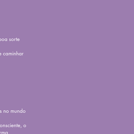
boa sorte
e caminhar
os no mundo
onsciente, o
orma