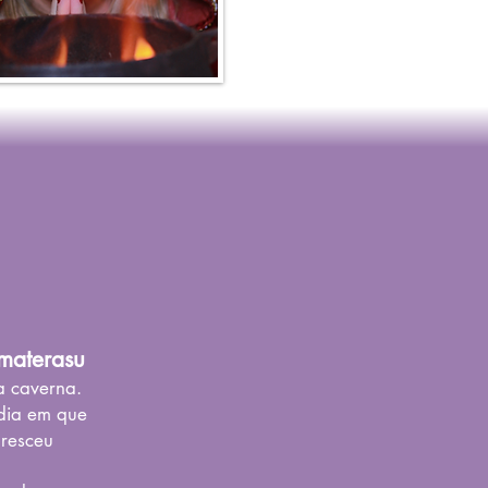
materasu
a caverna.
dia em que
oresceu