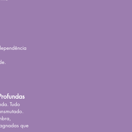
 dependência
de.
Profundas
nda. Tudo
ransmutado.
mbra,
stagnadas que