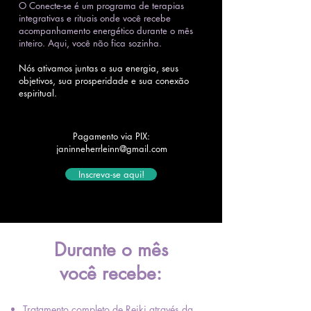
O Conecte-se é um programa de terapias
integrativas e rituais onde você recebe
acompanhamento energético durante o mês
inteiro. Aqui, você não fica sozinha.
Nós ativamos juntas a sua energia, seus
objetivos, sua prosperidade e sua conexão
espiritual.
Pagamento via PIX:
janinneherrleinn@gmail.com
Inscreva-se aqui!
Durante o mês
você recebe:
Tratamento completo de Reiki através da