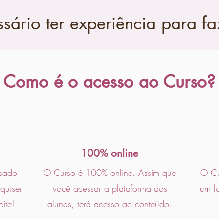
sário ter experiência para fa
Como é o acesso ao Curso?
100% online
ssado
O Curso é 100% online. Assim que
O Cu
quiser
você acessar a plataforma dos
um lo
ite!
alunos, terá acesso ao conteúdo.