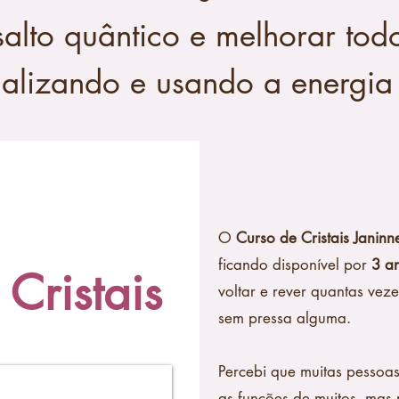
lto quântico e melhorar todo
alizando e usando a energia 
O
Curso de Cristais Janinn
ficando disponível por
3 a
Cristais
voltar e rever quantas vez
sem pressa alguma.
Percebi que muitas pesso
as funções de muitos, mas