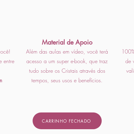
Material de Apoio
você!
Além das aulas em vídeo, você terá
100% 
e entre
acesso a um super e-book, que traz
de 
tudo sobre os Cristais através dos
val
m
tempos, seus usos e benefícios.
CARRINHO FECHADO