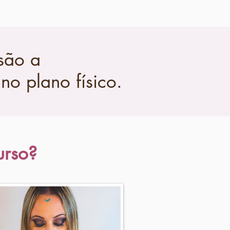
 são a
no plano físico.
urso?