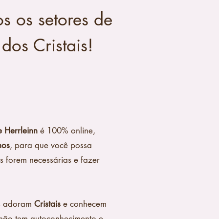
s os setores de
dos Cristais!
e Herrleinn
é 100% online,
nos
, para que você possa
es forem necessárias e fazer
as adoram
Cristais
e conhecem
 não tem autoconhecimento e