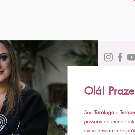
Olá! Prazer
Sou
Taróloga
e
Terape
pessoas do mundo int
inicio pessoas nas prá