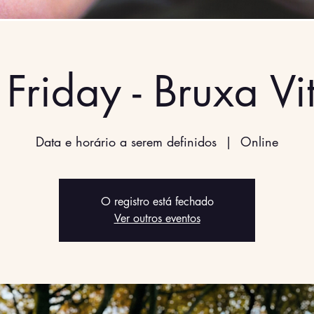
 Friday - Bruxa Vit
Data e horário a serem definidos
  |  
Online
O registro está fechado
Ver outros eventos