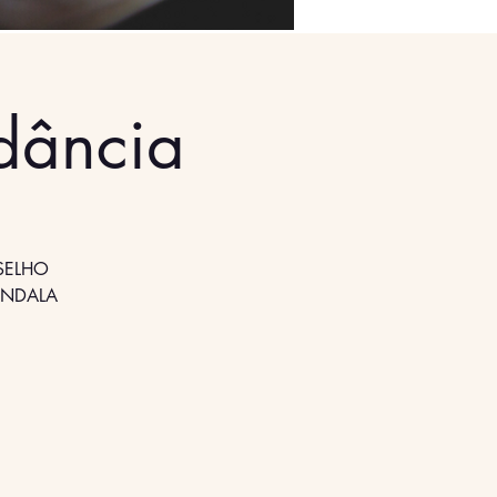
dância
NSELHO
ANDALA