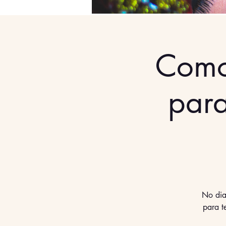
Como 
para
No dia
para 