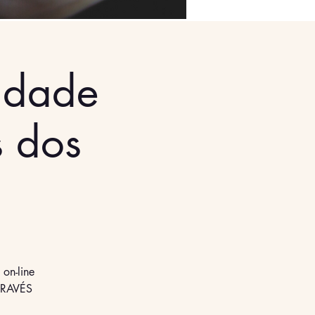
idade
s dos
on-line
TRAVÉS