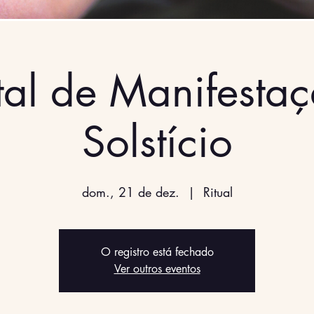
tal de Manifestaç
Solstício
dom., 21 de dez.
  |  
Ritual
O registro está fechado
Ver outros eventos