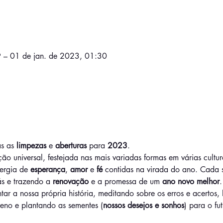
 – 01 de jan. de 2023, 01:30
s as 
limpezas
 e 
aberturas 
para 
2023
.
 universal, festejada nas mais variadas formas em várias cultura
ergia de 
esperança
, 
amor 
e
 fé
 contidas na virada do ano. Cada 
s e trazendo a 
renovação
 e a promessa de um 
ano novo melhor
.
ar a nossa própria história, meditando sobre os erros e acertos
reno e plantando as sementes (
nossos desejos e sonhos
) para o fut