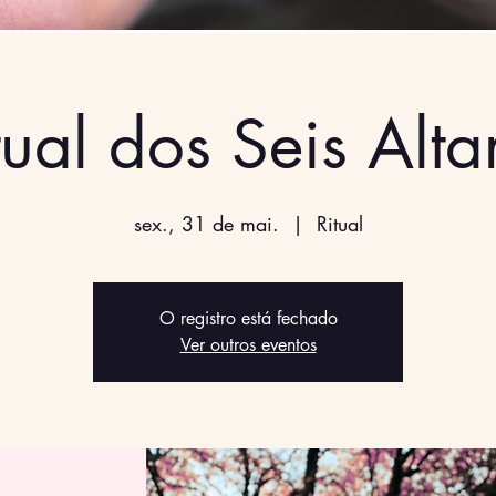
tual dos Seis Alta
sex., 31 de mai.
  |  
Ritual
O registro está fechado
Ver outros eventos