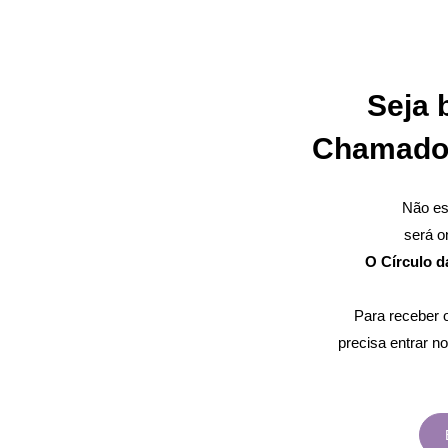
Seja 
Chamado 
Não es
será on
O Círculo d
Para receber o
precisa entrar n