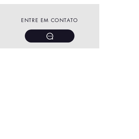
ENTRE EM CONTATO
+55 51 996730719
janinneherrlein@gmail.com
ASSINE A NEWSLETTER