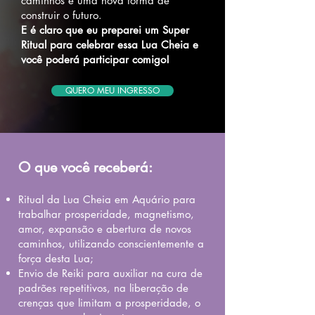
caminhos e uma nova forma de
construir o futuro.
E é claro que eu preparei um Super
Ritual para celebrar essa Lua Cheia e
você poderá participar comigo!
QUERO MEU INGRESSO
O que você receberá:
Ritual da Lua Cheia em Aquário para
trabalhar prosperidade, magnetismo,
amor, expansão e abertura de novos
caminhos, utilizando conscientemente a
força desta Lua;
Envio de Reiki para auxiliar na cura de
padrões repetitivos, na liberação de
crenças que limitam a prosperidade, o