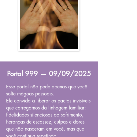
Portal 999 — 09/09/2025
Esse portal não pede apenas que você
solte mágoas pessoais.
Ele convida a liberar os pactos invisíveis
que carregamos da linhagem familiar:
fidelidades silenciosas ao sofrimento,
heranças de escassez, culpas e dores
que não nasceram em você, mas que
você continua repetindo.