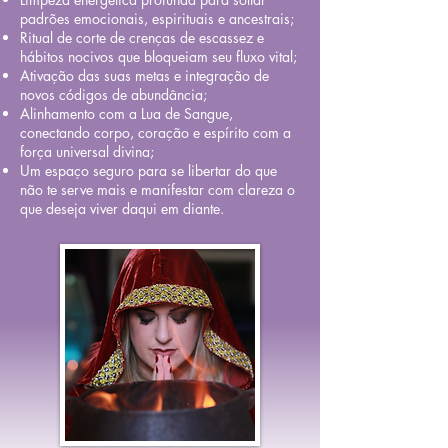
padrões emocionais, espirituais e ancestrais;
Ritual de corte de crenças de escassez e
hábitos nocivos que bloqueiam seu fluxo vital;
Ativação das suas metas e integração de
novos códigos de abundância;
Alinhamento com a Lua de Sangue,
conectando corpo, coração e espírito com a
força universal divina;
Um espaço seguro para se libertar do que
não te serve mais e manifestar com clareza o
que deseja viver daqui em diante.