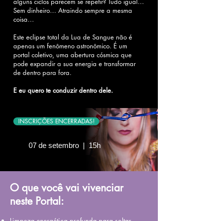
alguns ciclos parecem se repetir? Tudo igual…
Sem dinheiro… Atraindo sempre a mesma
coisa…
Este eclipse total da Lua de Sangue não é
apenas um fenômeno astronômico. É um
portal coletivo, uma abertura cósmica que
pode expandir a sua energia e transformar
de dentro para fora.
E eu quero te conduzir dentro dele.
INSCRIÇÕES ENCERRADAS!
07 de setembro | 15h
O que você vai vivenciar
neste Portal:
Limpeza energética profunda para soltar