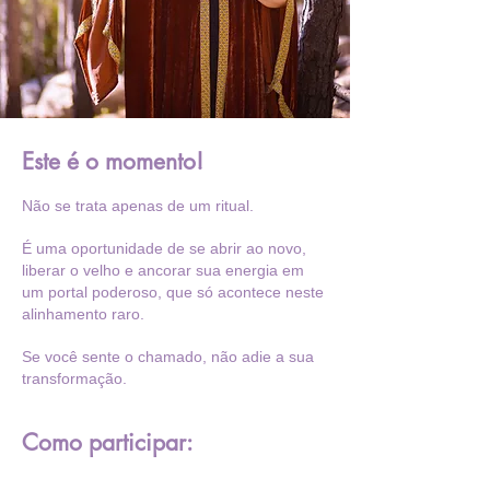
Este é o momento!
Não se trata apenas de um ritual.
É uma oportunidade de se abrir ao novo,
liberar o velho e ancorar sua energia em
um portal poderoso, que só acontece neste
alinhamento raro.
Se você sente o chamado, não adie a sua
transformação.
Como participar: