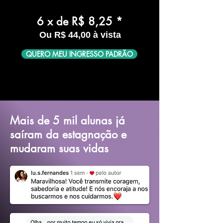
6 x de R$ 8,25 *
Ou R$ 44,00 à vista
QUERO MEU INGRESSO PADRÃO
Mais de 5 mil alunas já
saíram da estagnação e
mudaram suas vidas