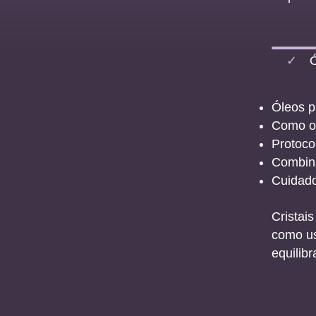
✓
Ó
Óleos p
Como os
Protoco
Combina
Cuidado
Cristai
como us
equilib