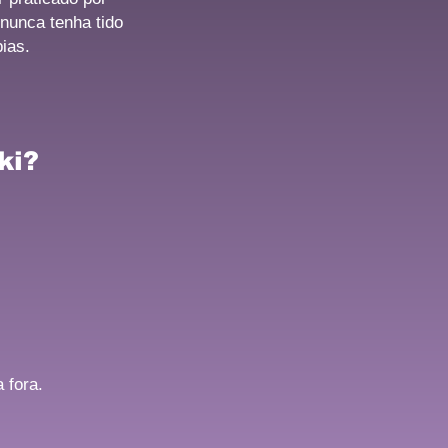
nunca tenha tido
ias.
ki?
 fora.