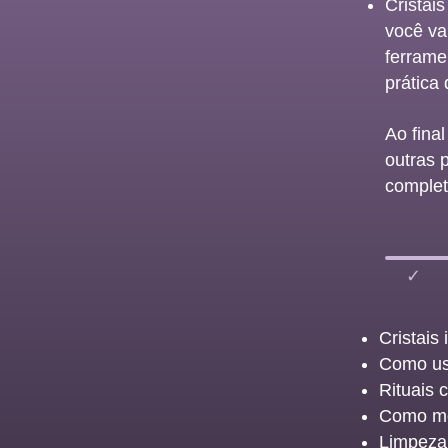
Cristai
você vai
ferrame
prática 
Ao fina
outras p
complet
✓
Cristais
Como usa
Rituais 
Como mon
Limpeza,