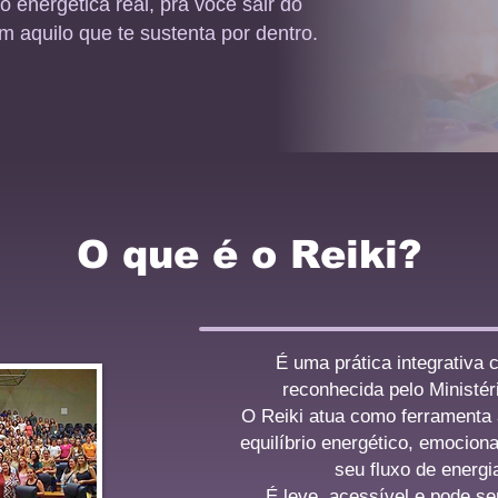
 energética real, pra você sair do
m aquilo que te sustenta por dentro.
O que é o Reiki?
É uma prática integrativa
reconhecida pelo Ministér
O Reiki atua como ferramenta a
equilíbrio energético, emocional
seu fluxo de energia
É leve, acessível e pode se