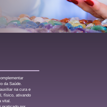
 complementar
io da Saúde.
uxiliar na cura e
, físico, ativando
 vital.
r praticado por