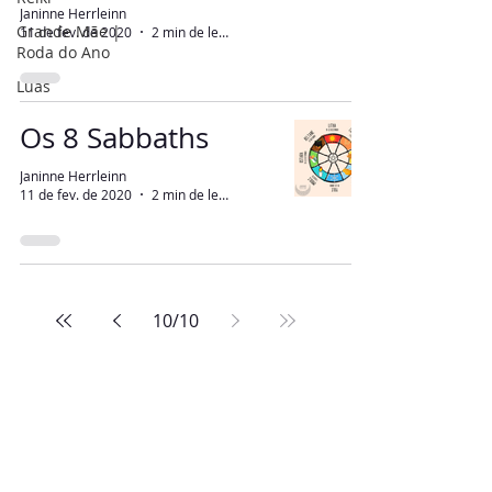
Janinne Herrleinn
Grande Mãe |
11 de fev. de 2020
2 min de leitura
Roda do Ano
Luas
Os 8 Sabbaths
Janinne Herrleinn
11 de fev. de 2020
2 min de leitura
10
/
10