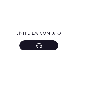
ENTRE EM CONTATO
+55 51 996730719
janinneherrlein@gmail.com