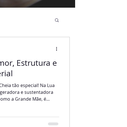
or, Estrutura e
rial
Cheia tão especial! Na Lua
a, geradora e sustentadora
como a Grande Mãe, é
z a energia do amor,
to da luz e de extremo
amos em contato mais
ções e intuição. Somente a