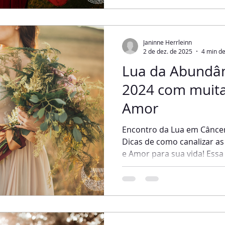
manter, preservar e ficar 
todos os dons artísticos e 
expliquei algumas vezes aq
quando a Lua Cheia chega 
Janinne Herrleinn
energia, ela se encontra co
2 de dez. de 2025
4 min de
Lua da Abundân
2024 com muita
Amor
Encontro da Lua em Câncer
Dicas de como canalizar as
e Amor para sua vida! Essa 
é o encontro da Lua em Câ
Capricórnio, combinação p
prosperidade, fertilidade e
sonhos e projetos. Mome
quer encontrar relacioname