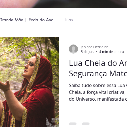
Grande Mãe | Roda do Ano
Luas
Janinne Herrleinn
5 de jun.
4 min de leitura
Lua Cheia do Am
Segurança Mate
Saiba tudo sobre essa Lua 
Cheia, a força vital criativ
do Universo, manifestada 
reverenciada. Essa Lua tra
momento do transbordamen
poder. Na Lua Cheia, entr
facilmente com nossas emo