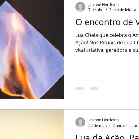
Janinne Herrleinn
7 de abr.
3 min de leitura
O encontro de 
Lua Cheia que celebra o Am
Ação! Nos Rituais de Lua C
vital criativa, geradora e 
manifestada como a Gran
transbordamento da luz e 
Cheia, entramos em contat
nossas emoções e intuição
cada mês, quando a Lua Che
um encontro do Sol e da L
trazendo energias comple
Janinne Herrleinn
22 de mar.
2 min de leitur
Lua da Ação, Pai