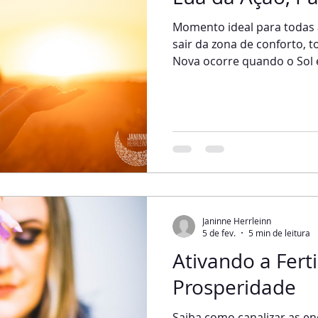
Momento ideal para todas
sair da zona de conforto, to
Nova ocorre quando o Sol 
mesmo signo. Hoje, escreve
que traz ação, paixão e ini
para as paixões, abertura 
problemas como vícios, ma
liberar as energias estagn
nessa lua tem o incrível p
intensa força. Essa
Janinne Herrleinn
5 de fev.
5 min de leitura
Ativando a Ferti
Prosperidade
Saiba como canalizar as en