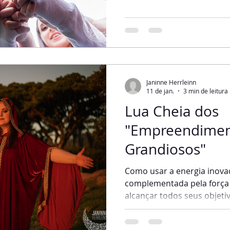
explicarei um pouco mais 
Aquário, que traz criativi
É o momento de manifestar
sementes de novos projeto
que iniciamos nessa lua te
irromper com intensa forç
Janinne Herrleinn
11 de jan.
3 min de leitura
Lua Cheia dos
"Empreendimen
Grandiosos"
Como usar a energia inovad
complementada pela força 
alcançar todos seus objeti
Leão, ótima para conexão 
propósito de vida. També