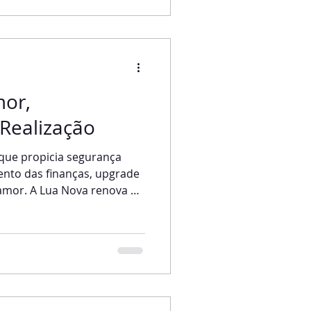
maravilhosa, mas não
quando a Lua Cheia chega
contro do So
mor,
 Realização
 que propicia segurança
ento das finanças, upgrade
 amor. A Lua Nova renova as
ida para novos começos,
ua tem o incrível poder de
a. É uma Lua que está
irações e aos impulsos que
des acontecimentos. Como já
log, a cada mês, temos o