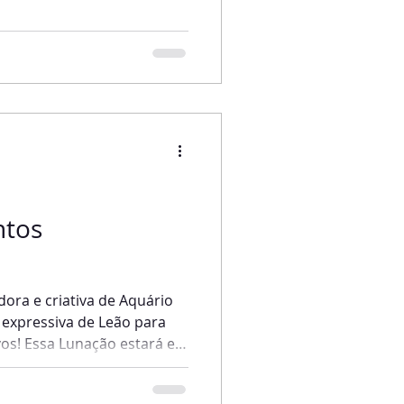
sobre a conjunção em
dade, inovação e dinamismo.
 o que você quiser! Plantar
s e pensar no futuro. Tudo
m o incrível poder de
tos
ora e criativa de Aquário
expressiva de Leão para
vos! Essa Lunação estará em
com o sucesso e o
m para quem precisa