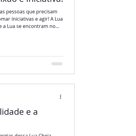
 as pessoas que precisam
mar iniciativas e agir! A Lua
e a Lua se encontram no
rei sobre a Lua em Áries,
ciativa. Momento propício
de negócios, a resolução de
nias e maus hábitos e
adas. Tudo que iniciamos
oder de irromper com
lidade e a
ergias dessa Lua Cheia