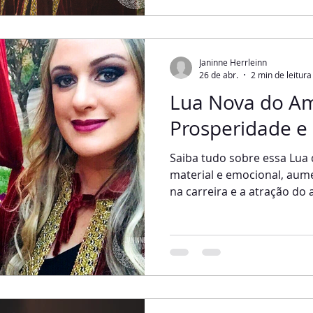
energia da Lua Cheia já é 
esqueça que, a cada mês, 
em seu pico, existe um en
Janinne Herrleinn
26 de abr.
2 min de leitura
Lua Nova do A
Prosperidade e
Saiba tudo sobre essa Lua
material e emocional, aum
na carreira e a atração do
energias e impulsiona a v
tudo que iniciamos nessa L
irromper com intensa forç
intimamente ligada às insp
nos levam a realizar gran
venho explicando aqui no B
encontro do Sol e d