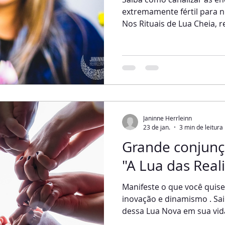
extremamente fértil para n
Nos Rituais de Lua Cheia, r
criativa, geradora e suste
manifestada como a Gran
transbordamento da luz e 
Cheia, entramos em contat
nossas emoções e intuição
aqui no Blog, a cada mês, 
seu pico, existe um encont
Janinne Herrleinn
23 de jan.
3 min de leitura
Grande conjunçã
"A Lua das Real
Manifeste o que você quiser! Mome
inovação e dinamismo . Saiba como ativar as energias
dessa Lua Nova em sua vid
quando o Sol e a Lua estão