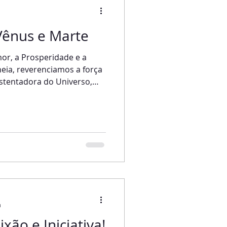
Vênus e Marte
or, a Prosperidade e a
heia, reverenciamos a força
sustentadora do Universo,
de Mãe. Momento do
de extremo poder. Na Lua
o mais facilmente com
. Como venho explicando a
ia chega a seu pico, existe
ua em signos opostos,
mentares
a
xão e Iniciativa!