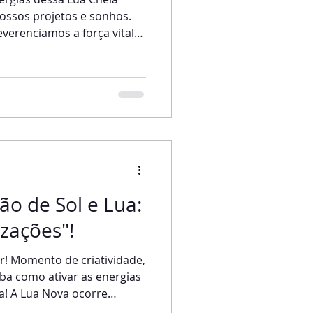
ossos projetos e sonhos.
everenciamos a força vital
ntadora do Universo,
de Mãe. Momento do
de extremo poder. Na Lua
o mais facilmente com
. Como já venho explicando
quando a Lua Cheia chega a
ro do Sol
o de Sol e Lua:
izações"!
nto de criatividade,
a! A Lua Nova ocorre
 em conjunção. Hoje,