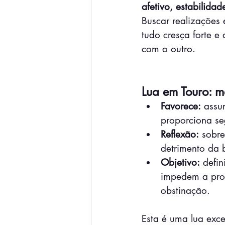
afetivo, estabilida
Buscar realizações 
tudo cresça forte e
com o outro.
Lua em Touro: m
Favorece:
 assu
proporciona se
Reflexão:
 sobre
detrimento da b
Objetivo:
 defi
impedem a pros
obstinação.
Esta é uma lua exce