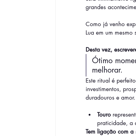
grandes acontecime
Como já venho expl
Lua em um mesmo s
Desta vez, escrever
Ótimo moment
melhorar.
Este ritual é perfei
investimentos, pro
duradouros e amor.
Touro
 represen
praticidade, a
Tem ligação com a s