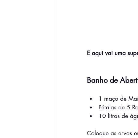
E aqui vai uma sup
Banho de Abert
1 maço de Man
Pétalas de 5 R
10 litros de ág
Coloque as ervas e