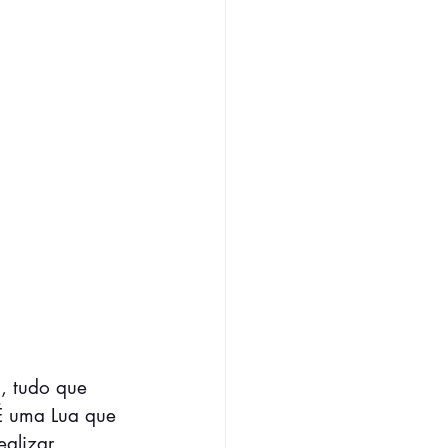
, tudo que 
 É uma Lua que 
ealizar 