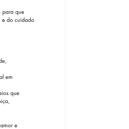
s para que 
s e do cuidado 
de, 
al em 
eios que 
iça, 
 amor e 