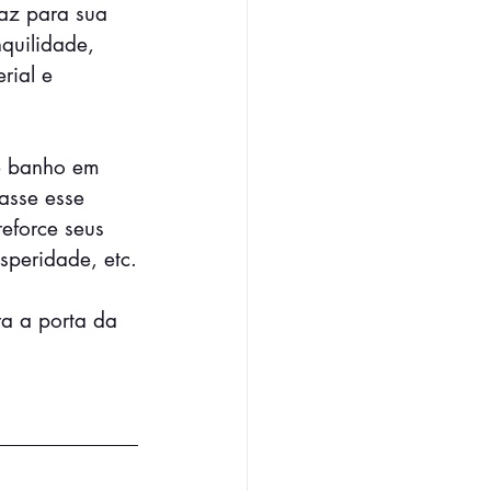
az para sua 
quilidade, 
rial e 
e banho em 
asse esse 
eforce seus 
peridade, etc.
a a porta da 