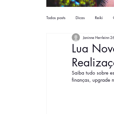
Todos posts
Dicas
Reiki
Janinne Herrleinn
26
Lua Nov
Realiza
Saiba tudo sobre e
finanças, upgrade n