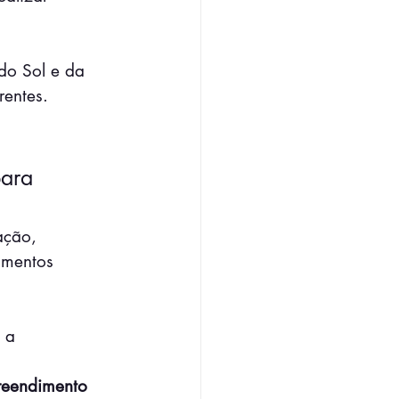
do Sol e da 
entes.
ara 
ação, 
amentos 
 a 
preendimento 