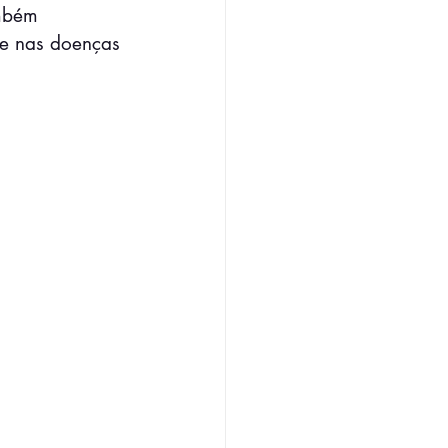
mbém 
te nas doenças 