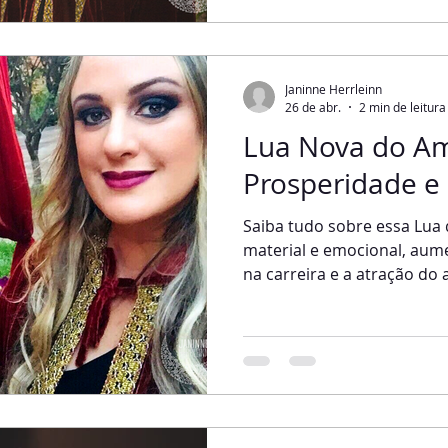
energia da Lua Cheia já é 
esqueça que, a cada mês, 
em seu pico, existe um en
Janinne Herrleinn
26 de abr.
2 min de leitura
Lua Nova do A
Prosperidade e
Saiba tudo sobre essa Lua
material e emocional, aum
na carreira e a atração do
energias e impulsiona a v
tudo que iniciamos nessa L
irromper com intensa forç
intimamente ligada às insp
nos levam a realizar gran
venho explicando aqui no B
encontro do Sol e d