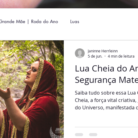
Grande Mãe | Roda do Ano
Luas
Janinne Herrleinn
5 de jun.
4 min de leitura
Lua Cheia do Am
Segurança Mate
Saiba tudo sobre essa Lua 
Cheia, a força vital criativ
do Universo, manifestada 
reverenciada. Essa Lua tra
momento do transbordamen
poder. Na Lua Cheia, entr
facilmente com nossas emo