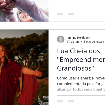
explicarei um pouco mais 
Aquário, que traz criativi
É o momento de manifestar
sementes de novos projeto
que iniciamos nessa lua te
irromper com intensa forç
Janinne Herrleinn
11 de jan.
3 min de leitura
Lua Cheia dos
"Empreendimen
Grandiosos"
Como usar a energia inovad
complementada pela força 
alcançar todos seus objeti
Leão, ótima para conexão 
propósito de vida. També