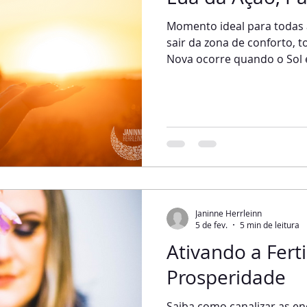
Momento ideal para todas
sair da zona de conforto, to
Nova ocorre quando o Sol 
mesmo signo. Hoje, escreve
que traz ação, paixão e ini
para as paixões, abertura 
problemas como vícios, ma
liberar as energias estagn
nessa lua tem o incrível p
intensa força. Essa
Janinne Herrleinn
5 de fev.
5 min de leitura
Ativando a Ferti
Prosperidade
Saiba como canalizar as en