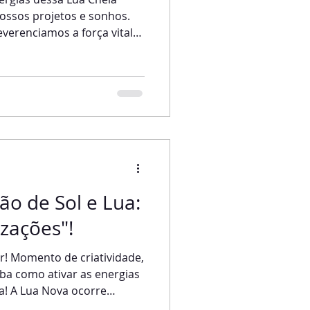
ossos projetos e sonhos.
everenciamos a força vital
ntadora do Universo,
de Mãe. Momento do
de extremo poder. Na Lua
o mais facilmente com
. Como já venho explicando
quando a Lua Cheia chega a
ro do Sol
o de Sol e Lua:
izações"!
nto de criatividade,
a! A Lua Nova ocorre
 em conjunção. Hoje,