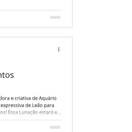
sobre a conjunção em
dade, inovação e dinamismo.
 o que você quiser! Plantar
s e pensar no futuro. Tudo
m o incrível poder de
tos
ora e criativa de Aquário
expressiva de Leão para
vos! Essa Lunação estará em
com o sucesso e o
m para quem precisa