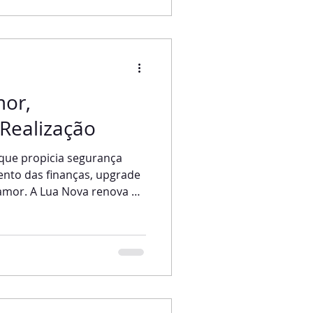
maravilhosa, mas não
quando a Lua Cheia chega
contro do So
mor,
 Realização
 que propicia segurança
ento das finanças, upgrade
 amor. A Lua Nova renova as
ida para novos começos,
ua tem o incrível poder de
a. É uma Lua que está
irações e aos impulsos que
des acontecimentos. Como já
log, a cada mês, temos o