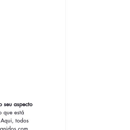
o seu aspecto 
o que está 
 Aqui, todos 
banidos com 