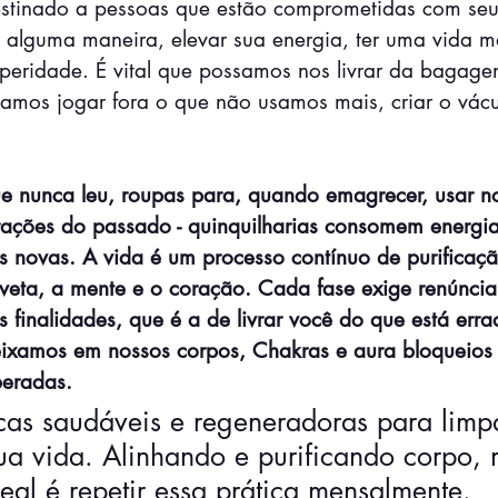
stinado a pessoas que estão comprometidas com seu
 alguma maneira, elevar sua energia, ter uma vida m
speridade. É vital que possamos nos livrar da bagage
samos jogar fora o que não usamos mais, criar o vácu
que nunca leu, roupas para, quando emagrecer, usar n
rações do passado - quinquilharias consomem energia
as novas. A vida é um processo contínuo de purifica
veta, a mente e o coração. Cada fase exige renúncia
 finalidades, que é a de livrar você do que está erra
Deixamos em nossos corpos, Chakras e aura bloqueios
beradas. 
icas saudáveis e regeneradoras para limp
ua vida. Alinhando e purificando corpo, 
deal é repetir essa prática mensalmente.