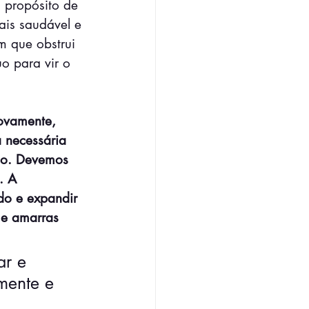
 propósito de 
ais saudável e 
m que obstrui 
o para vir o 
ovamente, 
 necessária 
ção. Devemos 
. A 
do e expandir 
 e amarras 
ar e 
mente e 