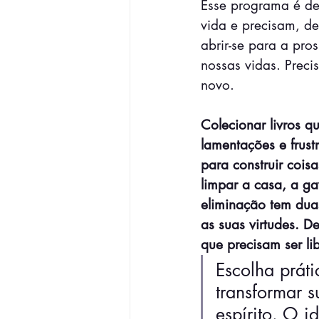
Esse programa é de
vida e precisam, de
abrir-se para a pro
nossas vidas. Preci
novo. 
Colecionar livros 
lamentações e frust
para construir cois
limpar a casa, a ga
eliminação tem duas
as suas virtudes. 
que precisam ser li
Escolha prát
transformar s
espírito. O i