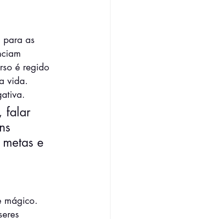
 para as 
nciam 
rso é regido 
a vida.
ativa.
 falar 
ns 
 metas e 
e mágico. 
seres 