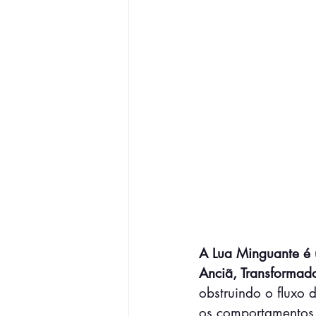
A Lua Minguante é 
Anciã, Transformad
obstruindo o fluxo 
os comportamentos 