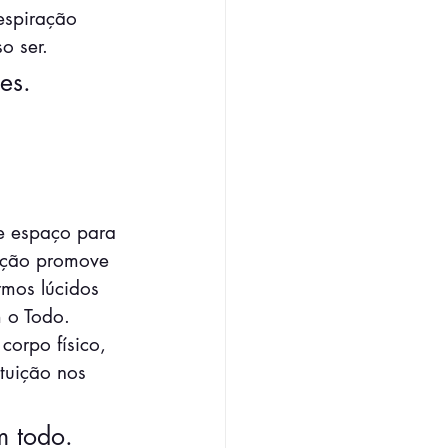
espiração 
o ser. 
es. 
e espaço para 
ação promove 
mos lúcidos 
 o Todo. 
corpo físico, 
tuição nos 
m todo.