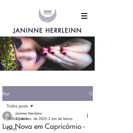
JANINNE HERRLEINN
Post
Todos posts
Janinne Herrleinn
Todos posts
22 de nov. de 2025
3 min de leitura
Lua Nova em Capricórnio -
Dicas