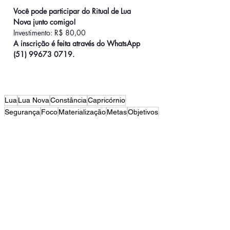
Você pode participar do Ritual de Lua 
Nova junto comigo!
Investimento: R$ 80,00
A inscrição é feita através do WhatsApp 
(51) 99673 0719.
Lua
Lua Nova
Constância
Capricórnio
Segurança
Foco
Materialização
Metas
Objetivos
Lua das Riquezas da Terra
Finanças
Profissional
Relacionamentos
Vitalidade
Produtividade
Dicas
Luas