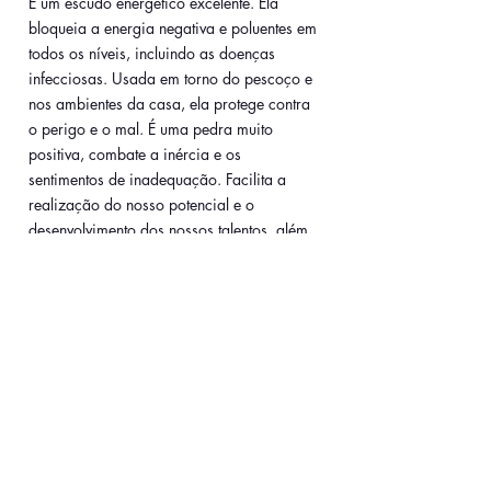
É um escudo energético excelente. Ela 
bloqueia a energia negativa e poluentes em 
todos os níveis, incluindo as doenças 
infecciosas. Usada em torno do pescoço e 
nos ambientes da casa, ela protege contra 
o perigo e o mal. É uma pedra muito 
positiva, combate a inércia e os 
sentimentos de inadequação. Facilita a 
realização do nosso potencial e o 
desenvolvimento dos nossos talentos, além 
de estimular o fluxo de ideias. 
Um pedaço de pirita é o 
suficiente para energizar um 
ambiente inteiro. Útil no 
planejamento de grandes 
negócios, pois trai prosperidade 
e oportunidades. 