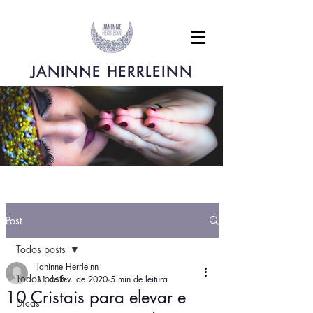
JANINNE HERRLEINN
Post
Todos posts
Janinne Herrleinn
Todos posts
11 de fev. de 2020
5 min de leitura
10 Cristais para elevar e
Dicas