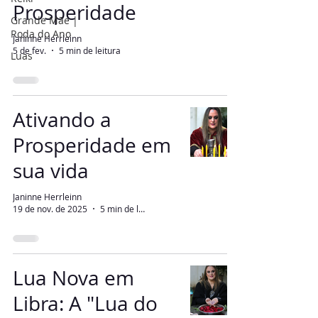
Prosperidade
Grande Mãe |
Roda do Ano
Janinne Herrleinn
5 de fev.
5 min de leitura
Luas
Ativando a
Prosperidade em
sua vida
Janinne Herrleinn
19 de nov. de 2025
5 min de leitura
Lua Nova em
Libra: A "Lua do