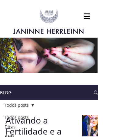
JANINNE HERRLEINN
BLOG
Todos posts
Todos posts
Ativando a
Dicas
Fertilidade e a
Reiki