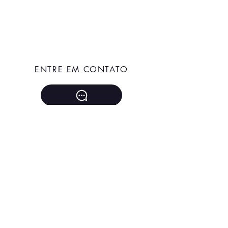
ENTRE EM CONTATO
+55 51 996730719
janinneherrlein@gmail.com