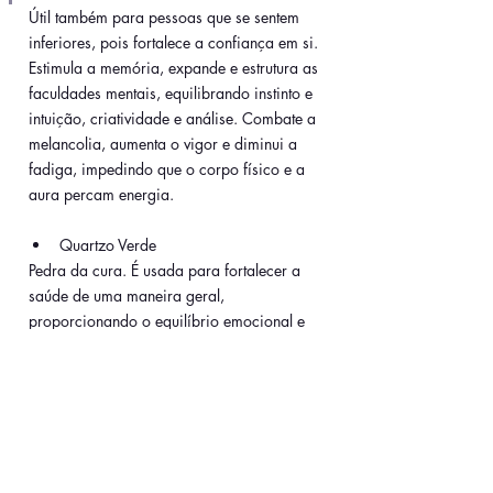
Útil também para pessoas que se sentem 
inferiores, pois fortalece a confiança em si. 
Estimula a memória, expande e estrutura as 
faculdades mentais, equilibrando instinto e 
intuição, criatividade e análise. Combate a 
melancolia, aumenta o vigor e diminui a 
fadiga, impedindo que o corpo físico e a 
aura percam energia. 
Quartzo Verde
Pedra da cura. É usada para fortalecer a 
saúde de uma maneira geral, 
proporcionando o equilíbrio emocional e 
trazendo força, coragem e disposição. 
Colocado sobre a altura do coração, este 
cristal acalma e alivia o estresse, traz 
equilíbrio para o organismo, levando-nos à 
paz mental e espiritual.
Elimina o medo e ajuda em 