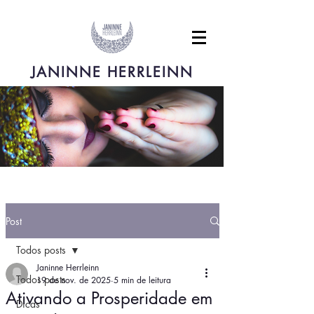
JANINNE HERRLEINN
Post
Todos posts
Janinne Herrleinn
Todos posts
19 de nov. de 2025
5 min de leitura
Ativando a Prosperidade em
Dicas