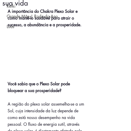
sua vida
Reiki
A importância do Chakra Plexo Solar e 
Grande Mãe | Roda do Ano
como mantê-lo saudável para atrair o 
sucesso, a abundância e a prosperidade.
Luas
Você sabia que o Plexo Solar pode 
bloquear a sua prosperidade?
A região do plexo solar assemelha-se a um 
Sol, cuja intensidade da luz depende de 
como está nosso desempenho na vida 
pessoal. O fluxo de energia sutil, através 
do plexo solar, é diretamente afetado pelo 