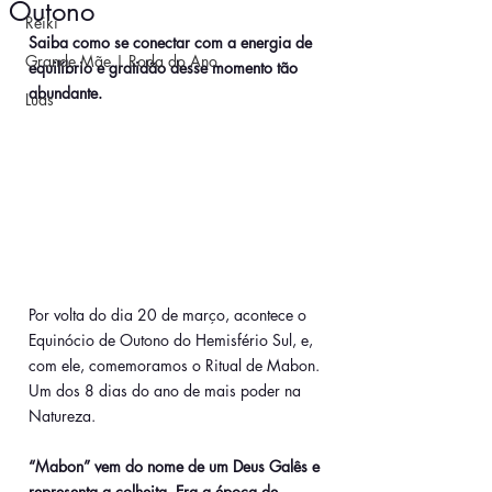
Outono
Reiki
Saiba como se conectar com a energia de 
Grande Mãe | Roda do Ano
equilíbrio e gratidão desse momento tão 
abundante.
Luas
Por volta do dia 20 de março, acontece o 
Equinócio de Outono do Hemisfério Sul, e, 
com ele, comemoramos o Ritual de Mabon. 
Um dos 8 dias do ano de mais poder na 
Natureza.
“Mabon” vem do nome de um Deus Galês e 
representa a colheita. Era a época de 