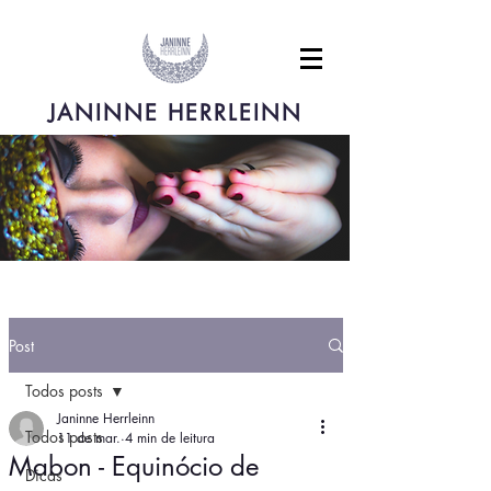
JANINNE HERRLEINN
Post
Todos posts
Janinne Herrleinn
Todos posts
11 de mar.
4 min de leitura
Mabon - Equinócio de
Dicas