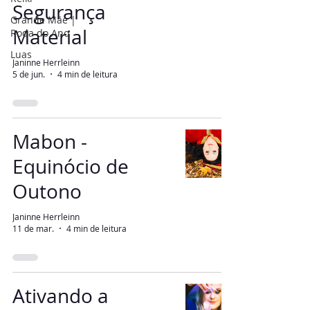
Segurança
Grande Mãe |
Material
Roda do Ano
Luas
Janinne Herrleinn
5 de jun.
4 min de leitura
Mabon -
Equinócio de
Outono
Janinne Herrleinn
11 de mar.
4 min de leitura
Ativando a