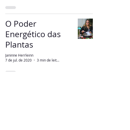
O Poder
Energético das
Plantas
Janinne Herrleinn
7 de jul. de 2020
3 min de leitura
Banhos, chás e
sucos de limpeza
e purificação
Janinne Herrleinn
18 de fev. de 2020
3 min de leitura